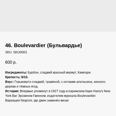
46. Boulevardier (Бульвардье)
SKU:
SKU0003
600
р.
Ингредиенты:
Бурбон, сладкий красный вермут, Кампари.
Крепость: 8/10.
Вкус:
Горьковато-сладкий, травяной, с нотками апельсина, хинного
дерева и тёмных ягод.
История:
Впервые упомянут в 1927 году в парижском баре Harry's New
York Bar Эрскином Гвинном, издателем журнала Boulevardier.
Вариация Negroni, где джин заменён виски