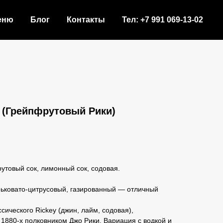
еню
Блог
Контакты
Тел: +7 991 069-13-02
ey (Грейпфрутовый Рики)
утовый сок, лимонный сок, содовая.
ьковато-цитрусовый, газированный — отличный
сического Rickey (джин, лайм, содовая),
 1880-х полковником Джо Рики. Вариация с водкой и