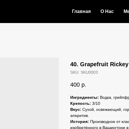
Главная
О Нас
М
40. Grapefruit Rick
SKU:
SKU0003
400
р.
Ингредиенты:
Водка, грейпфр
Крепость:
3/10
Вкус:
Сухой, освежающий, гор
аперитив.
История:
Производное от клас
изобретённого в Вашингтоне в