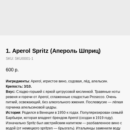
1. Aperol Spritz (Апероль Шприц)
SKU:
SKU0001-1
600
р.
Ингредиенты
: Aperol, игристое вино, содовая, лёд, апельсин.
Крепость:
3/10.
Вкус:
Сладко-горький с яркой цитрусовой кислинкой. Травяные ноты
ревеня и горечи от Aperol, сглаженные сладостью Prosecco. Очень
питкий, освежающий, без алкогольного жжения. Послевкусие — лёгкая
горчинка апельсиновой цедры.
История
: Родился в Венеции в 1950-х годах. Популяризирован семьёй
Барбьери, которая владеет брендом Aperol (создан в 1919 году).
Изначально Spritz был австрийским напитком — разбавленное вино с
водой (от немецкого spritzen — брызгать). Итальянцы заменили воду