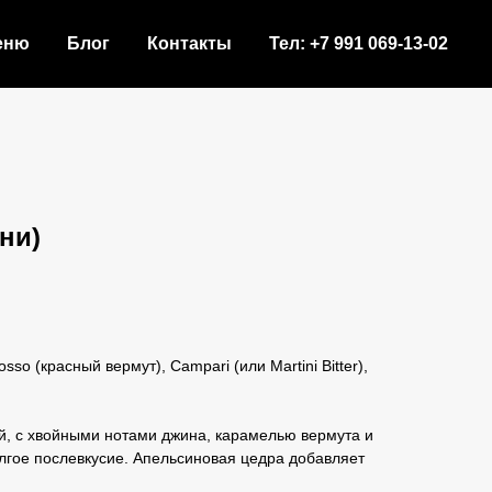
еню
Блог
Контакты
Тел: +7 991 069-13-02
они)
osso (красный вермут), Campari (или Martini Bitter),
й, с хвойными нотами джина, карамелью вермута и
лгое послевкусие. Апельсиновая цедра добавляет