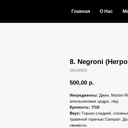
Главная
О Нас
М
8. Negroni (Негр
SKU0003
500,00
р.
Ингредиенты:
Джин, Martini R
апельсиновая цедра, лёд.
Крепость: 7/10
Вкус:
Горько-сладкий, сложны
травяной горечью Campari. До
свежесть.