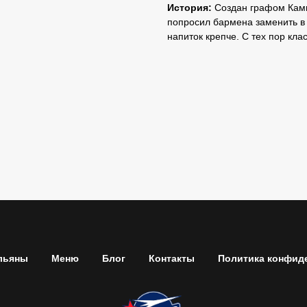
История:
Создан графом Ками
попросил бармена заменить в 
напиток крепче. С тех пор кла
льяны
Меню
Блог
Контакты
Политика конфид