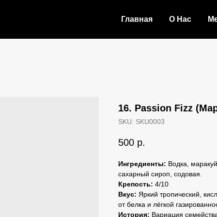
Главная
О Нас
М
16. Passion Fizz (Ма
SKU:
SKU0003
500
р.
Ингредиенты:
Водка, маракуй
сахарный сироп, содовая.
Крепость:
4/10
Вкус:
Яркий тропический, кисл
от белка и лёгкой газированно
История:
Вариация семейства 