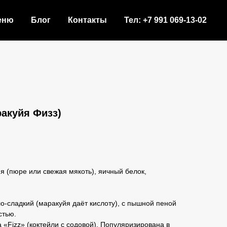
еню
Блог
Контакты
Тел: +7 991 069-13-02
ракуйя Физз)
я (пюре или свежая мякоть), яичный белок,
о-сладкий (маракуйя даёт кислоту), с пышной пеной
стью.
«Fizz» (коктейли с содовой). Популяризирована в