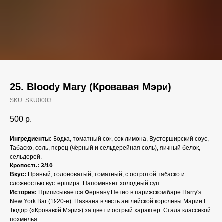
25. Bloody Mary (Кровавая Мэри)
SKU:
SKU0003
500
р.
Ингредиенты:
Водка, томатный сок, сок лимона, Вустерширский соус,
Табаско, соль, перец (чёрный и сельдерейная соль), яичный белок,
сельдерей.
Крепость: 3/10
Вкус:
Пряный, солоноватый, томатный, с остротой табаско и
сложностью вустершира. Напоминает холодный суп.
История:
Приписывается Фернану Петио в парижском баре Harry's
New York Bar (1920-е). Названа в честь английской королевы Марии I
Тюдор («Кровавой Мэри») за цвет и острый характер. Стала классикой
похмелья.